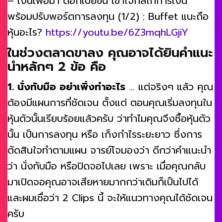
– เงินเฟ้อมา ดอกเบี้ยขึ้น เข้าใจกลไกการเงิน
พร้อมปรับพอร์ตการลงทุน (1/2) : Buffet แนะถือ
หุ้นอะไร?
https://youtu.be/6Z3mqhLGjiY
ในช่วงตลาดขาลง คุณอาจได้ยินคำแนะ
นำหลักๆ 2 ข้อ คือ
1. นั่งทับมือ อย่าเพิ่งทำอะไร
… แต่จริงๆ แล้ว คุณ
ต้องมีแผนการที่ชัดเจน ตั้งแต่ ตอนคุณเริ่มลงทุนใน
หุ้นตัวนั้นเรียบร้อยแล้วครับ ว่าทำไมคุณจึงซื้อหุ้นตัว
นั้น เป็นการลงทุน หรือ เก็งกำไรระยะยาว ซึ่งการ
ตัดสินใจทำตามแผน จารย์โจมองว่า ดีกว่าคำแนะนำ
ว่า นั่งทับมือ หรือปิดจอไปเลย เพราะ เมื่อคุณกลับ
มาเปิดจอคุณอาจเสียหายมากกว่าเดิมก็เป็นไปได้
และผมเชื่อว่า 2 Clips นี้ จะให้แนวทางคุณได้ชัดเจน
ครับ