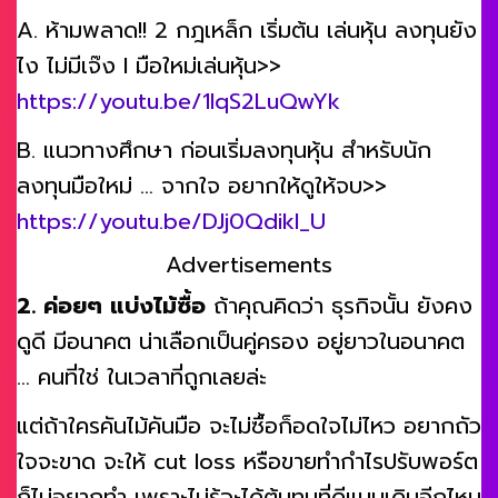
A. ห้ามพลาด!! 2 กฎเหล็ก เริ่มต้น เล่นหุ้น ลงทุนยัง
ไง ไม่มีเจ๊ง I มือใหม่เล่นหุ้น>>
https://youtu.be/1lqS2LuQwYk
B. แนวทางศึกษา ก่อนเริ่มลงทุนหุ้น สำหรับนัก
ลงทุนมือใหม่ … จากใจ อยากให้ดูให้จบ>>
https://youtu.be/DJj0QdikI_U
Advertisements
2. ค่อยๆ แบ่งไม้ซื้อ
ถ้าคุณคิดว่า ธุรกิจนั้น ยังคง
ดูดี มีอนาคต น่าเลือกเป็นคู่ครอง อยู่ยาวในอนาคต
… คนที่ใช่ ในเวลาที่ถูกเลยล่ะ
แต่ถ้าใครคันไม้คันมือ จะไม่ซื้อก็อดใจไม่ไหว อยากถัว
ใจจะขาด จะให้ cut loss หรือขายทำกำไรปรับพอร์ต
ก็ไม่อยากทำ เพราะไม่รู้จะได้ต้นทุนที่ดีแบบเดิมอีกไหม