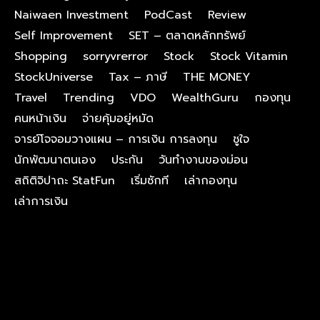
Naiwaen Investment
PodCast
Review
Self Improvement
SET – ตลาดหลักทรัพย์
Shopping
sorryvrerror
Stock
Stock Vitamin
StockUniverse
Tax – ภาษี
THE MONEY
Travel
Trending
VDO
WealthGuru
กองทุน
คนหน้าเงิน
จ่ายคุ้มอยู่หมัด
จารย์โจจอมวางแผน – การเงิน การลงทุน
ชูใจ
นักพัฒนาตนเอง
ประกัน
วันทำงานของม่อน
สถิติจิปาถะ StatFun
เริ่มซักที
เล่ากองทุน
เล่าการเงิน