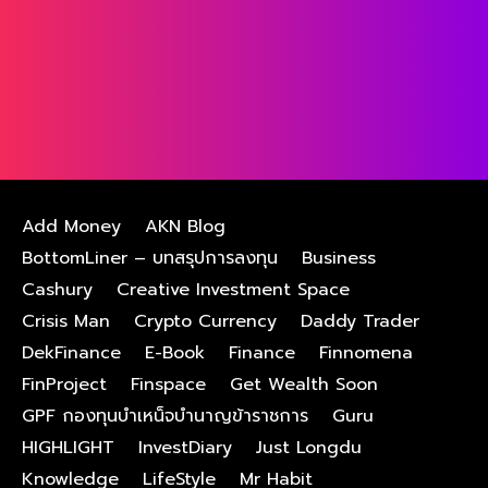
Add Money
AKN Blog
BottomLiner – บทสรุปการลงทุน
Business
Cashury
Creative Investment Space
Crisis Man
Crypto Currency
Daddy Trader
DekFinance
E-Book
Finance
Finnomena
FinProject
Finspace
Get Wealth Soon
GPF กองทุนบําเหน็จบํานาญข้าราชการ
Guru
HIGHLIGHT
InvestDiary
Just Longdu
Knowledge
LifeStyle
Mr Habit