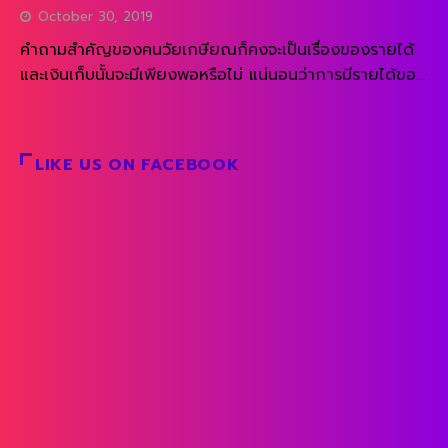
October 30, 2019
คำถามสำคัญของคนวัยเกษียณก็คงจะเป็นเรื่องของรายได้
และเงินเก็บนั้นจะมีเพียงพอหรือไม่ แน่นอนว่าการมีรายได้ของ
คนที่เริ่มเกษียณในยุคปัจจุบันเป็นเรื่องที่มีข้อจำกัด เพราะว่า
ประชากรยุค Baby Boomer ที่ทำงานประจำมาทั้งชีวิตแทบจะ
ไม่ได้มีโอกาสมีช่องทางหารายได้ทางอื่นมากนัก ภาพจะต่าง
LIKE US ON FACEBOOK
จากเถ้าแก่ที่มีธุรกิจเป็นของตัวเอง ที่อาจจะสามารถสร้างราย
ได้เรื่อยๆหากธุรกิจไม่เจ๊ง แต่คำว่าเกษียณคงไม่สามารถเกิด
ขึ้นได้หากลูกหลานไม่รับช่วงต่อ สำหรับคนวัยเกษียณ ความ
เสี่ยงหลักของคนกลุ่มนี้น่าจะมีอยู่ด้วยกันเพียง 2 ปัจจัย
เท่านั้น คือ สุขภาพและเงินที่เหลือ ค่ารักษาพยาบาลเป็นสิ่งที่
สอดคล้องกับอายุคน ยิ่งอายุมากขึ้นแนวโน้มการเจ็บป่วยยิ่ง
มากขึ้น ความรุนแรงและความยากในการรักษาก็มากขึ้นเช่น
กัน และนอกจากนี้ค่ารักษาพยาบาลก็ยังจะเพิ่มขึ้นเรื่อยๆใน
แต่ละปี ส่วนเรื่องของจำนวนเงินที่เหลือนั้น […]