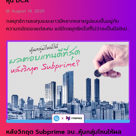
หุ้น DCA
คำถามคือเราจะประเมินอย่างไร? F-score คืออะไร F-Score
August 14, 2020
[…]
กลยุทธ์การลงทุนระยะยาวมีหลากหลายรูปแบบขึ้นอยู่กับ
ความถนัดของแต่ละคน แต่มีกลยุทธ์หนึ่งที่ไม่ว่าจะเป็นมือใหม่
หรือมืออาชีพต่างก็ใช้ นั่นคือการลงทุนแบบถัวเฉลี่ย DCA
(Dollar Cost Average) DCA คืออะไร? คือการซื้อหุ้นเป็น
ประจำทุกๆ ระยะเวลาหนึ่งอย่างสม่ำเสมอ ไม่สนใจว่าราคาหุ้น
จะเป็นเท่าใด แต่ลงทุนด้วยจำนวนเงินเท่าเดิม และลงทุนอย่าง
ต่อเนื่องในระยะยาวไม่ต่ำกว่า 3-5 ปี การลงทุนอย่าง
สม่ำเสมอจะทำให้เรามีวินัยในการลงทุน และหวังผลตอบแทนใน
ระยะยาวมากกว่าระยะสั้น ซึ่งแน่นอนว่าในระยะยาวหุ้นควรจะให้
ผลตอบแทนที่ดีกว่าสินทรัพย์ประเภทอื่น การไม่สนใจราคาหุ้น
แต่ลงทุนด้วยเงินเท่าเดิมทำให้นักลงทุนจะสามารถซื้อหุ้นได้
จำนวนมากหากราคาหุ้นต่ำ […]
หลังวิกฤต Subprime จบ…หุ้นกลุ่มไหนให้ผล