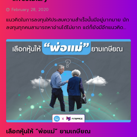
February 28, 2020
แนวคิดในการลงทุนให้ประสบความสำเร็จนั้นมีอยู่มากมาย นัก
ลงทุนทุกคนสามารถหาอ่านได้ไม่ยาก แต่ก็ยังมีอีกแนวคิด
หนึ่งซึ่งน่าสนใจมากๆ และแนวคิดนี้ก็มาจากนักลงทุนชื่อ
Burton Malkiel เจ้าของผลงาน Random walk down
wall street โดยปกติแล้วนักลงทุนส่วนใหญ่ควรจะรู้ดีว่า
การลงทุนให้ประสบความสำเร็จในระยะยาวนั้นเกิดจากการ
เลือกหุ้นที่ดีในราคาที่เหมาะสม แต่สำหรับนาย Burton
Malkiel นั้นยังมีการนำเสนอเรื่องของจิตวิทยาเข้ามาผสมกับ
หลักการทั่วๆไปอีกด้วย หลักการที่ว่าก็คือเรื่องของวิมานใน
อากาศ ซึ่งหลักการนี้จะเป็นการมองหาบริษัทที่มีโอกาสดึงดูด
นักลงทุนด้วยเรื่องราวดีๆในอนาคตของบริษัท […]
เลือกหุ้นให้ “พ่อแม่” ยามเกษียณ