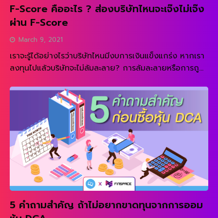
F-Score คืออะไร ? ส่องบริษัทไหนจะเจ๊งไม่เจ๊ง
ผ่าน F-Score
March 9, 2021
เราจะรู้ได้อย่างไรว่าบริษัทไหนมีงบการเงินแข็งแกร่ง หากเรา
ลงทุนไปแล้วบริษัทจะไม่ล้มละลาย? การล้มละลายหรือการถูก
เพิกถอนจากตลาดของบริษัทถือเป็นความเสี่ยงที่ใหญ่หลวง
มากที่สุดสำหรับนักลงทุน หากเราลงทุนในบริษัทแล้วเกิด
เหตุการณ์ข้างต้น พอร์ทการลงทุนของเราก็อาจจะเกิดความ
เสียหายอย่างหนักได้ง่ายๆ ดังนั้น การตรวจสอบความ
แข็งแกร่งของบริษัทก่อนลงทุนจึงเป็นสิ่งแรกๆที่นักลงทุนทุก
คนควรให้ความสนใจ นักลงทุนทั่วไปสามารถตรวจสอบฐานะ
การเงินของบริษัทผ่านงบการเงินประจำปี หรือประจำไตรมาส
ได้ จริงๆแล้วหลักการที่สำคัญนั้นไม่ยากเลย “บริษัทที่จะไม่มี
ปัญหา คือบริษัทที่ไม่มีหนี้” หากเราลงทุนในบริษัทที่ไม่มีหนี้สิน
เลยหรือมีน้อย เราก็มั่นใจได้ในระดับสูงว่าบริษัทจะไม่เกิด
ปัญหาทางการเงิน แต่บริษัทส่วนใหญ่ต่างมีหนี้สินเพื่อทำ
5 คำถามสำคัญ ถ้าไม่อยากขาดทุนจากการออม
ธุรกิจ ดังนั้นทุกบริษัทต่างก็มีความเสี่ยงด้วยกันทั้งสิ้น