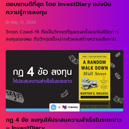
ตอบแทนดีที่สุด โดย InvestDiary แบ่งปัน
ความรู้การลงทุน
May 12, 2020
วิกฤต Covid-19 ถือเป็นวิกฤตที่รุนแรงครั้งแรกในชีวิตการ
ลงทุนของผม ถึงวิกฤตนี้จะน่ากลัวและสร้างความเสียหาย
ทางเศรษฐกิจมหาศาล แต่ก็เป็นวิกฤตที่ผมรอคอยมาอย่าง
ยาวนาน เพราะนี่ถือเป็นโอกาสทองที่จะทำให้ผมสามารถสร้าง
ผลตอบแทนได้มากกว่าปกติ ผมถือเงินสดไว้ส่วนหนึ่งของ
พอร์ตเสมอในช่วงก่อนเกิดวิกฤตครั้งนี้ เนื่องจากผมเชื่อว่า
ระยะเวลาได้ผ่านมายาวนานอย่างมากจากวิกฤตใหญ่ครั้ง
ก่อนเมื่อ 12 ปีที่แล้ว รวมกับการที่ตลาดหุ้นค่อนข้างแพง การ
หาโอกาสการลงทุนที่สามารถสร้างผลตอบแทนเริ่มลดน้อยลง
แม้แต่โรงไฟฟ้าที่โดยปกติแล้วไม่ใช่ธุรกิจที่ดีมากนักและควรมี
Premium ต่ำ กลับสามารถเทรดกันที่ราคาสูง PE 50 – 100
[…]
กฏ 4 ข้อ ลงทุนให้ประสบความสำเร็จในระยะยาว
– InvestDiary