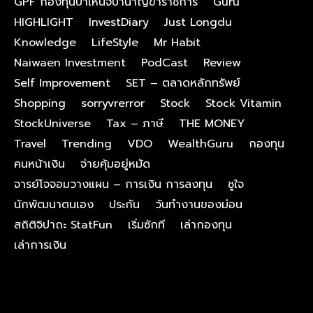
GPF กองทุนบําเหน็จบํานาญข้าราชการ
Guru
HIGHLIGHT
InvestDiary
Just Longdu
Knowledge
LifeStyle
Mr Habit
Naiwaen Investment
PodCast
Review
Self Improvement
SET – ตลาดหลักทรัพย์
Shopping
sorryvrerror
Stock
Stock Vitamin
StockUniverse
Tax – ภาษี
THE MONEY
Travel
Trending
VDO
WealthGuru
กองทุน
คนหน้าเงิน
จ่ายคุ้มอยู่หมัด
จารย์โจจอมวางแผน – การเงิน การลงทุน
ชูใจ
นักพัฒนาตนเอง
ประกัน
วันทำงานของม่อน
สถิติจิปาถะ StatFun
เริ่มซักที
เล่ากองทุน
เล่าการเงิน