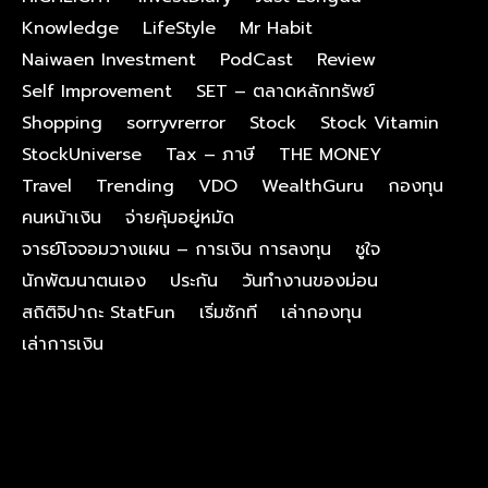
Knowledge
LifeStyle
Mr Habit
Naiwaen Investment
PodCast
Review
Self Improvement
SET – ตลาดหลักทรัพย์
Shopping
sorryvrerror
Stock
Stock Vitamin
StockUniverse
Tax – ภาษี
THE MONEY
Travel
Trending
VDO
WealthGuru
กองทุน
คนหน้าเงิน
จ่ายคุ้มอยู่หมัด
จารย์โจจอมวางแผน – การเงิน การลงทุน
ชูใจ
นักพัฒนาตนเอง
ประกัน
วันทำงานของม่อน
สถิติจิปาถะ StatFun
เริ่มซักที
เล่ากองทุน
เล่าการเงิน