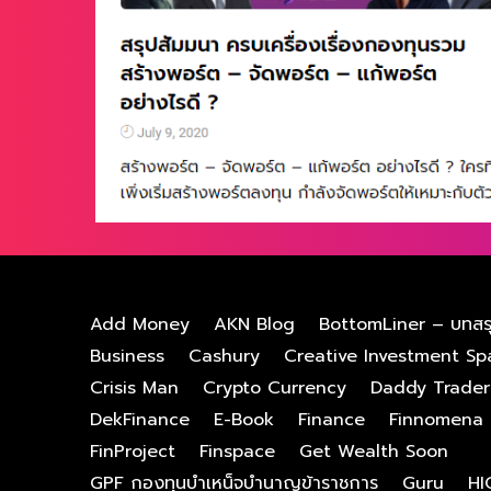
Add Money
AKN Blog
BottomLiner – บทสร
Business
Cashury
Creative Investment Sp
Crisis Man
Crypto Currency
Daddy Trader
DekFinance
E-Book
Finance
Finnomena
FinProject
Finspace
Get Wealth Soon
GPF กองทุนบําเหน็จบํานาญข้าราชการ
Guru
HI