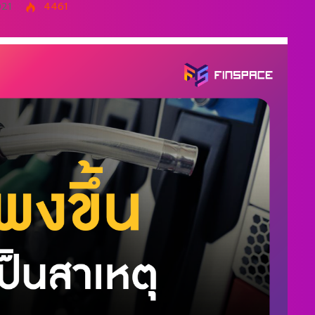
021
4461