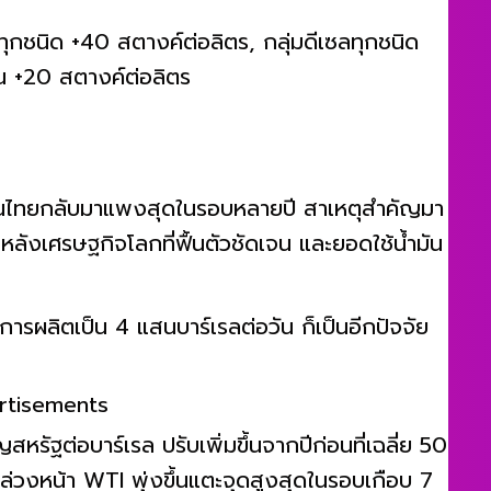
์ทุกชนิด +40 สตางค์ต่อลิตร, กลุ่มดีเซลทุกชนิด
้น +20 สตางค์ต่อลิตร
นในไทยกลับมาแพงสุดในรอบหลายปี สาเหตุสำคัญมา
 หลังเศรษฐกิจโลกที่ฟื้นตัวชัดเจน และยอดใช้น้ำมัน
งการผลิตเป็น 4 แสนบาร์เรลต่อวัน ก็เป็นอีกปัจจัย
rtisements
ยญสหรัฐต่อบาร์เรล ปรับเพิ่มขึ้นจากปีก่อนที่เฉลี่ย 50