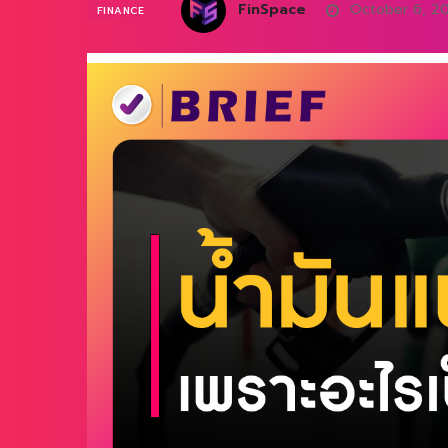
FinSpace
October 6, 2
FINANCE