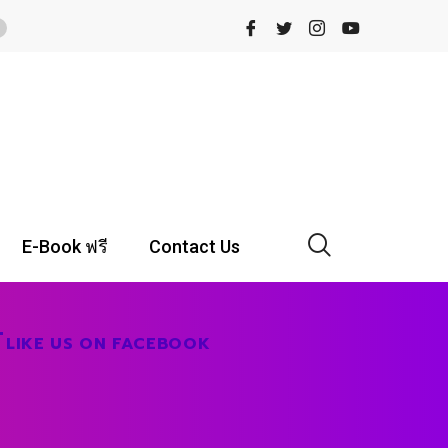
E-Book ฟรี
Contact Us
LIKE US ON FACEBOOK