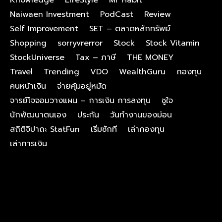
Knowledge
LifeStyle
Mr Habit
Naiwaen Investment
PodCast
Review
Self Improvement
SET – ตลาดหลักทรัพย์
Shopping
sorryvrerror
Stock
Stock Vitamin
StockUniverse
Tax – ภาษี
THE MONEY
Travel
Trending
VDO
WealthGuru
กองทุน
คนหน้าเงิน
จ่ายคุ้มอยู่หมัด
จารย์โจจอมวางแผน – การเงิน การลงทุน
ชูใจ
นักพัฒนาตนเอง
ประกัน
วันทำงานของม่อน
สถิติจิปาถะ StatFun
เริ่มซักที
เล่ากองทุน
เล่าการเงิน