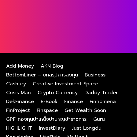
Add Money
AKN Blog
BottomLiner – บทสรุปการลงทุน
Business
Cashury
Creative Investment Space
Crisis Man
Crypto Currency
Daddy Trader
DekFinance
E-Book
Finance
Finnomena
FinProject
Finspace
Get Wealth Soon
GPF กองทุนบําเหน็จบํานาญข้าราชการ
Guru
HIGHLIGHT
InvestDiary
Just Longdu