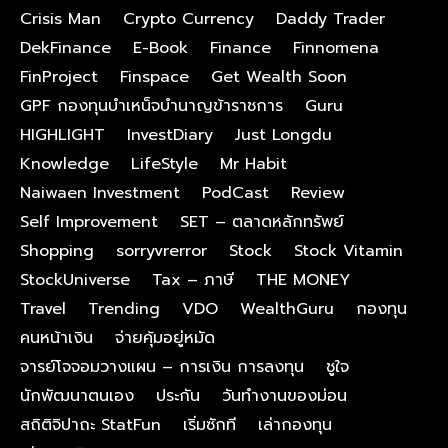
Crisis Man
Crypto Currency
Daddy Trader
DekFinance
E-Book
Finance
Finnomena
FinProject
Finspace
Get Wealth Soon
GPF กองทุนบําเหน็จบํานาญข้าราชการ
Guru
HIGHLIGHT
InvestDiary
Just Longdu
Knowledge
LifeStyle
Mr Habit
Naiwaen Investment
PodCast
Review
Self Improvement
SET – ตลาดหลักทรัพย์
Shopping
sorryvrerror
Stock
Stock Vitamin
StockUniverse
Tax – ภาษี
THE MONEY
Travel
Trending
VDO
WealthGuru
กองทุน
คนหน้าเงิน
จ่ายคุ้มอยู่หมัด
จารย์โจจอมวางแผน – การเงิน การลงทุน
ชูใจ
นักพัฒนาตนเอง
ประกัน
วันทำงานของม่อน
สถิติจิปาถะ StatFun
เริ่มซักที
เล่ากองทุน