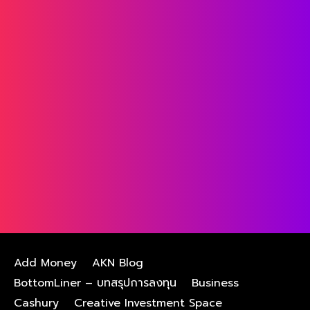
Add Money
AKN Blog
BottomLiner – บทสรุปการลงทุน
Business
Cashury
Creative Investment Space