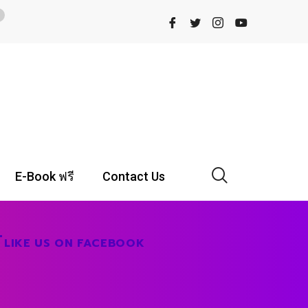
E-Book ฟรี
Contact Us
LIKE US ON FACEBOOK