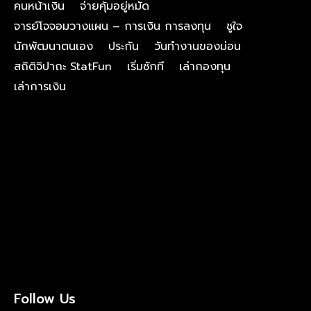
คนหน้าเงิน
จ่ายคุ้มอยู่หมัด
จารย์โจจอมวางแผน – การเงิน การลงทุน
ชูใจ
นักพัฒนาตนเอง
ประกัน
วันทำงานของม่อน
สถิติจิปาถะ StatFun
เริ่มซักที
เล่ากองทุน
เล่าการเงิน
Follow Us