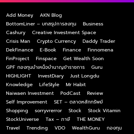
Add Money
AKN Blog
BottomLiner – บทสรุปการลงทุน
Business
Cashury
Creative Investment Space
Crisis Man
Crypto Currency
Daddy Trader
DekFinance
E-Book
Finance
Finnomena
FinProject
Finspace
Get Wealth Soon
GPF กองทุนบําเหน็จบํานาญข้าราชการ
Guru
HIGHLIGHT
InvestDiary
Just Longdu
Knowledge
LifeStyle
Mr Habit
Naiwaen Investment
PodCast
Review
Self Improvement
SET – ตลาดหลักทรัพย์
Shopping
sorryvrerror
Stock
Stock Vitamin
StockUniverse
Tax – ภาษี
THE MONEY
Travel
Trending
VDO
WealthGuru
กองทุน