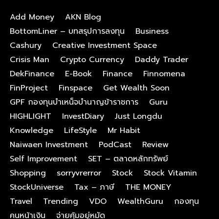
Add Money
AKN Blog
BottomLiner – บทสรุปการลงทุน
Business
Cashury
Creative Investment Space
Crisis Man
Crypto Currency
Daddy Trader
DekFinance
E-Book
Finance
Finnomena
FinProject
Finspace
Get Wealth Soon
GPF กองทุนบําเหน็จบํานาญข้าราชการ
Guru
HIGHLIGHT
InvestDiary
Just Longdu
Knowledge
LifeStyle
Mr Habit
Naiwaen Investment
PodCast
Review
Self Improvement
SET – ตลาดหลักทรัพย์
Shopping
sorryvrerror
Stock
Stock Vitamin
StockUniverse
Tax – ภาษี
THE MONEY
Travel
Trending
VDO
WealthGuru
กองทุน
คนหน้าเงิน
จ่ายคุ้มอยู่หมัด