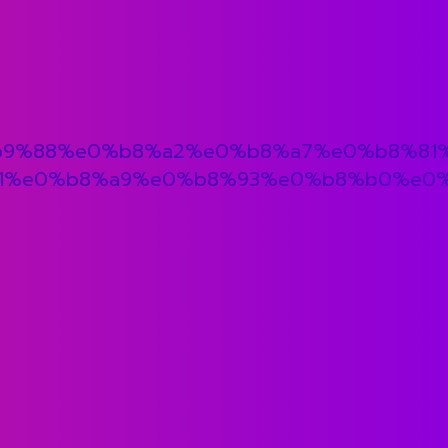
%e0%b9%88%e0%b8%a2%e0%b8%a7%e0%b8%8
1%e0%b8%a9%e0%b8%93%e0%b8%b0%e0