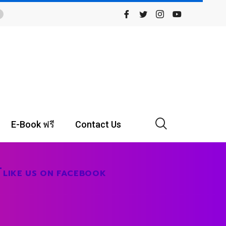
E-Book ฟรี
Contact Us
LIKE US ON FACEBOOK