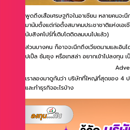
พูดถึงเสือเศรษฐกิจในอาเซียน หลายคนจะนึกถ
มานับตั้งแต่ก่อตั้งสมาคมประชาชาติแห่งเอเชี
นับสิงคโปร์ที่เติบโตติดลมบนไปแล้ว)
ส่วนบางคน ก็อาจจะนึกถึงเวียดนามและอินโดนีเ
ปเปิ้ล ซัมซุง หรือเทสล่า อยากเข้าไปลงทุน เป
Adve
เราลองมาดูกันว่า บริษัทที่ใหญ่ที่สุดของ 4
และทำธุรกิจอะไรบ้าง