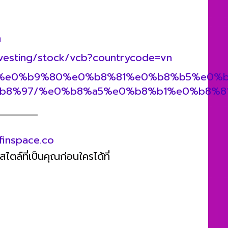
m
vesting/stock/vcb?countrycode=vn
o.th/th/%e0%b9%80%e0%b8%81%e0%b8%b5
b8%97/%e0%b8%a5%e0%b8%b1%e0%b8%8
finspace.co
ตล์ที่เป็นคุณก่อนใครได้ที่