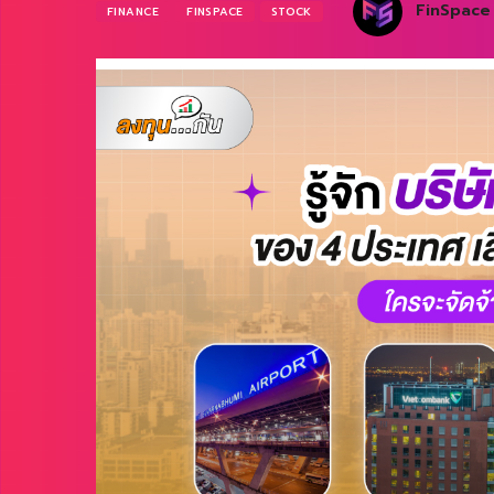
FinSpace
FINANCE
FINSPACE
STOCK