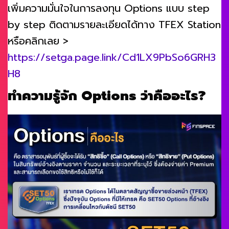
เพิ่มความมั่นใจในการลงทุน Options แบบ step
by step ติดตามรายละเอียดได้ทาง TFEX Station
หรือคลิกเลย >
https://setga.page.link/Cd1LX9PbSo6GRH3
H8
ทำความรู้จัก
Option
s
ว่าคืออะไร
?