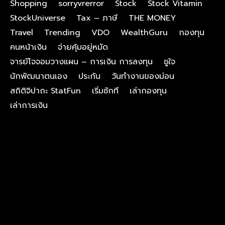
Shopping
sorryvrerror
Stock
Stock Vitamin
StockUniverse
Tax – ภาษี
THE MONEY
Travel
Trending
VDO
WealthGuru
กองทุน
คนหน้าเงิน
จ่ายคุ้มอยู่หมัด
จารย์โจจอมวางแผน – การเงิน การลงทุน
ชูใจ
นักพัฒนาตนเอง
ประกัน
วันทำงานของม่อน
สถิติจิปาถะ StatFun
เริ่มซักที
เล่ากองทุน
เล่าการเงิน