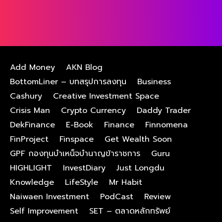
Add Money
AKN Blog
BottomLiner – บทสรุปการลงทุน
Business
Cashury
Creative Investment Space
Crisis Man
Crypto Currency
Daddy Trader
DekFinance
E-Book
Finance
Finnomena
FinProject
Finspace
Get Wealth Soon
GPF กองทุนบําเหน็จบํานาญข้าราชการ
Guru
HIGHLIGHT
InvestDiary
Just Longdu
Knowledge
LifeStyle
Mr Habit
Naiwaen Investment
PodCast
Review
Self Improvement
SET – ตลาดหลักทรัพย์