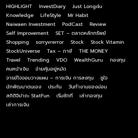
HIGHLIGHT
InvestDiary
Just Longdu
Knowledge
LifeStyle
Mr Habit
Naiwaen Investment
PodCast
Review
Self Improvement
SET – ตลาดหลักทรัพย์
Shopping
sorryvrerror
Stock
Stock Vitamin
StockUniverse
Tax – ภาษี
THE MONEY
Travel
Trending
VDO
WealthGuru
กองทุน
คนหน้าเงิน
จ่ายคุ้มอยู่หมัด
จารย์โจจอมวางแผน – การเงิน การลงทุน
ชูใจ
นักพัฒนาตนเอง
ประกัน
วันทำงานของม่อน
สถิติจิปาถะ StatFun
เริ่มซักที
เล่ากองทุน
เล่าการเงิน