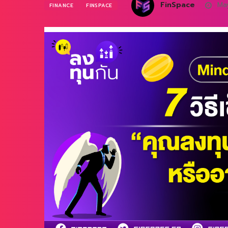
FinSpace
May
FINANCE
FINSPACE