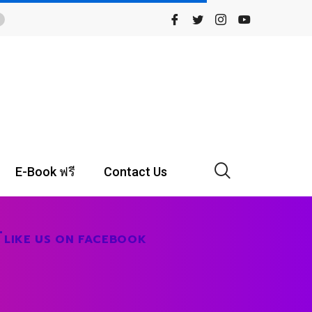
E-Book ฟรี
Contact Us
LIKE US ON FACEBOOK