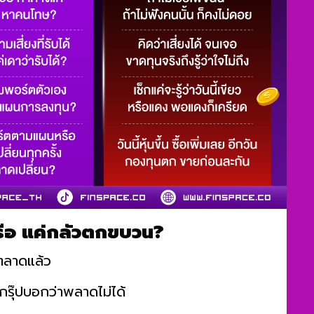
หรือ แค่กลัวตกขบวน?
ตลาดแล้ว
กรุ๊ปบอกว่าพลาดไม่ได้