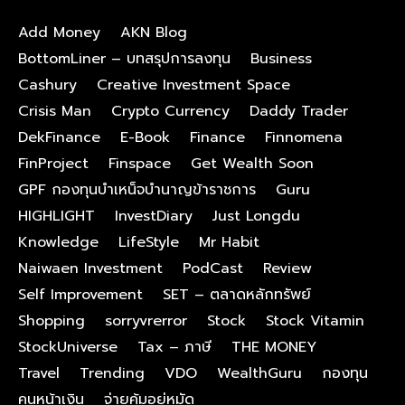
Add Money
AKN Blog
BottomLiner – บทสรุปการลงทุน
Business
Cashury
Creative Investment Space
Crisis Man
Crypto Currency
Daddy Trader
DekFinance
E-Book
Finance
Finnomena
FinProject
Finspace
Get Wealth Soon
GPF กองทุนบําเหน็จบํานาญข้าราชการ
Guru
HIGHLIGHT
InvestDiary
Just Longdu
Knowledge
LifeStyle
Mr Habit
Naiwaen Investment
PodCast
Review
Self Improvement
SET – ตลาดหลักทรัพย์
Shopping
sorryvrerror
Stock
Stock Vitamin
StockUniverse
Tax – ภาษี
THE MONEY
Travel
Trending
VDO
WealthGuru
กองทุน
คนหน้าเงิน
จ่ายคุ้มอยู่หมัด