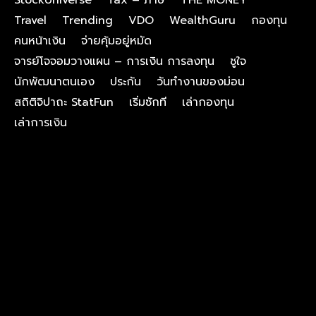
Travel
Trending
VDO
WealthGuru
กองทุน
คนหน้าเงิน
จ่ายคุ้มอยู่หมัด
จารย์โจจอมวางแผน – การเงิน การลงทุน
ชูใจ
นักพัฒนาตนเอง
ประกัน
วันทำงานของม่อน
สถิติจิปาถะ StatFun
เริ่มซักที
เล่ากองทุน
เล่าการเงิน