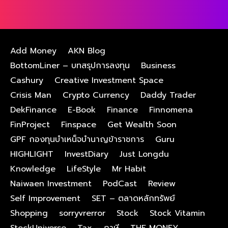
Add Money
AKN Blog
BottomLiner – บทสรุปการลงทุน
Business
Cashury
Creative Investment Space
Crisis Man
Crypto Currency
Daddy Trader
DekFinance
E-Book
Finance
Finnomena
FinProject
Finspace
Get Wealth Soon
GPF กองทุนบําเหน็จบํานาญข้าราชการ
Guru
HIGHLIGHT
InvestDiary
Just Longdu
Knowledge
LifeStyle
Mr Habit
Naiwaen Investment
PodCast
Review
Self Improvement
SET – ตลาดหลักทรัพย์
Shopping
sorryvrerror
Stock
Stock Vitamin
StockUniverse
Tax – ภาษี
THE MONEY