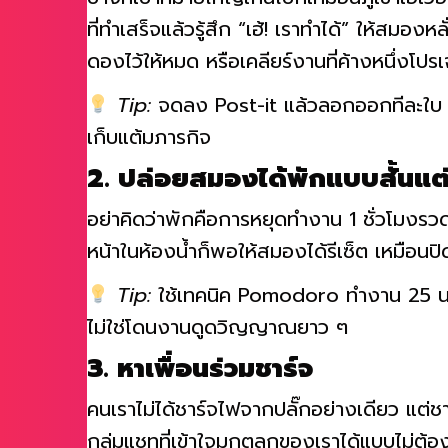
บางทีเป้าหมายใหญ่เกินไปก็เหมือนภูเขาเอเว
ที่ทำเสร็จแล้วรู้สึก “เฮ้! เราทำได้” ให้สมอง
ดองไว้ให้หมด หรือเคลียร์งานที่ค้างหนึ่งโปร
Tip:
จดลง Post-it แล้วลอกออกทีละใบ จะไ
เก็บแต้มภารกิจ
2. ปล่อยสมองได้พักแบบสั้นแต
อย่าคิดว่าพักคือการหยุดทำงาน 1 ชั่วโมงรว
หน้าในห้องน้ำก็พอให้สมองได้รีเซ็ต เหมือนปิ
Tip:
ใช้เทคนิค Pomodoro ทำงาน 25 นาที พ
ไม่ใช่โดนงานดูดวิญญาณยาว ๆ
3. หาเพื่อนร่วมชาร์จ
คนเราไม่ได้ชาร์จไฟจากปลั๊กอย่างเดียว แต่