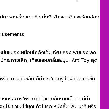
อธิบาย พลังบวกจากคนที่ใช่ช่วยให้เรารู้สึกว่า “เรา
ัปดาห์ละครั้ง แทนที่จะนั่งกินข้าวคนเดียวพร้อมส่อง
rtisements
ันหม่นหมองเหมือนโกดังเก็บแฟ้ม ลองเพิ่มของเล็ก
้นไม้กระถางเล็ก, เทียนหอมกลิ่นละมุน, Art Toy สุด
หรือแมวนอนหลับ ก็ทำให้สมองรู้สึกผ่อนคลายขึ้น
างครั้งการให้รางวัลตัวเองกับงานเล็ก ๆ ที่ทำ
าจจะเป็นชานมไข่มุกแก้วโปรด หนังสั้น 20 นาที หรือ