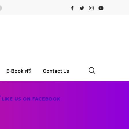
E-Book ฟรี
Contact Us
LIKE US ON FACEBOOK