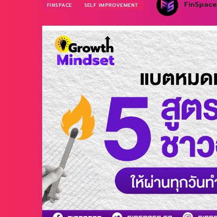
FinSpace
FINSPACE
SELF IMPROVEMENT