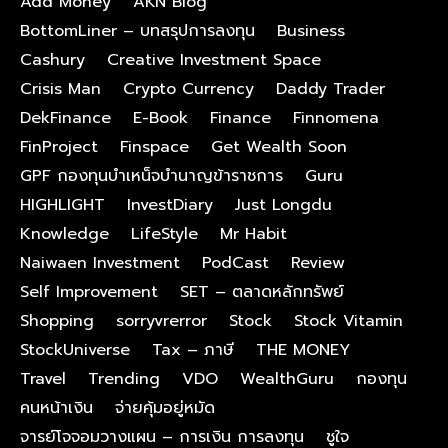
Add Money
AKN Blog
BottomLiner – บทสรุปการลงทุน
Business
Cashury
Creative Investment Space
Crisis Man
Crypto Currency
Daddy Trader
DekFinance
E-Book
Finance
Finnomena
FinProject
Finspace
Get Wealth Soon
GPF กองทุนบําเหน็จบํานาญข้าราชการ
Guru
HIGHLIGHT
InvestDiary
Just Longdu
Knowledge
LifeStyle
Mr Habit
Naiwaen Investment
PodCast
Review
Self Improvement
SET – ตลาดหลักทรัพย์
Shopping
sorryvrerror
Stock
Stock Vitamin
StockUniverse
Tax – ภาษี
THE MONEY
Travel
Trending
VDO
WealthGuru
กองทุน
คนหน้าเงิน
จ่ายคุ้มอยู่หมัด
จารย์โจจอมวางแผน – การเงิน การลงทุน
ชูใจ