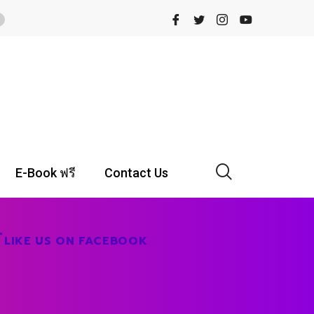
E-Book ฟรี
Contact Us
LIKE US ON FACEBOOK