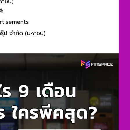
มหาชน)
6%
rtisements
รุ๊ป จำกัด (มหาชน)