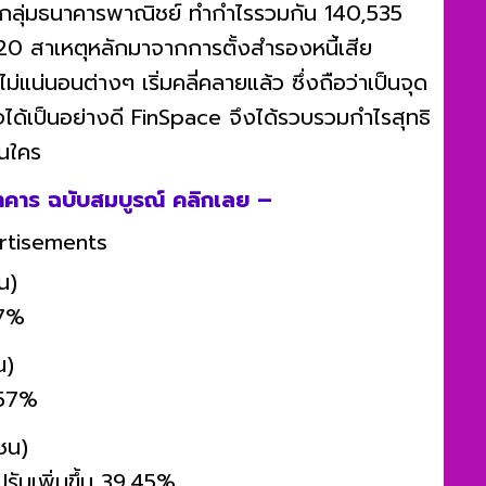
กลุ่มธนาคารพาณิชย์ ทำกำไรรวมกัน 140,535
2020 สาเหตุหลักมาจากการตั้งสำรองหนี้เสีย
น่นอนต่างๆ เริ่มคลี่คลายแล้ว ซึ่งถือว่าเป็นจุด
ด้เป็นอย่างดี FinSpace จึงได้รวบรวมกำไรสุทธิ
นใคร
ธนาคาร ฉบับสมบูรณ์ คลิกเลย –
rtisements
น)
47%
น)
.57%
ชน)