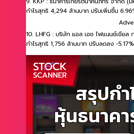
9. KKP : ธนาคารเกียรตินาคินภัทร จำกัด (
กำไรสุทธิ 4,294 ล้านบาท ปรับเพิ่มขึ้น 6.9
Adve
10. LHFG : บริษัท แอล เอช ไฟแนนซ์เชียล ก
กำไรสุทธิ 1,756 ล้านบาท ปรับลดลง -5.17%