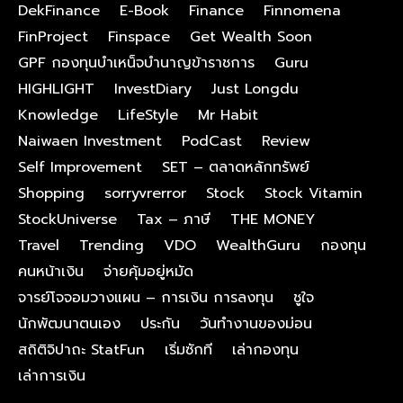
DekFinance
E-Book
Finance
Finnomena
FinProject
Finspace
Get Wealth Soon
GPF กองทุนบําเหน็จบํานาญข้าราชการ
Guru
HIGHLIGHT
InvestDiary
Just Longdu
Knowledge
LifeStyle
Mr Habit
Naiwaen Investment
PodCast
Review
Self Improvement
SET – ตลาดหลักทรัพย์
Shopping
sorryvrerror
Stock
Stock Vitamin
StockUniverse
Tax – ภาษี
THE MONEY
Travel
Trending
VDO
WealthGuru
กองทุน
คนหน้าเงิน
จ่ายคุ้มอยู่หมัด
จารย์โจจอมวางแผน – การเงิน การลงทุน
ชูใจ
นักพัฒนาตนเอง
ประกัน
วันทำงานของม่อน
สถิติจิปาถะ StatFun
เริ่มซักที
เล่ากองทุน
เล่าการเงิน