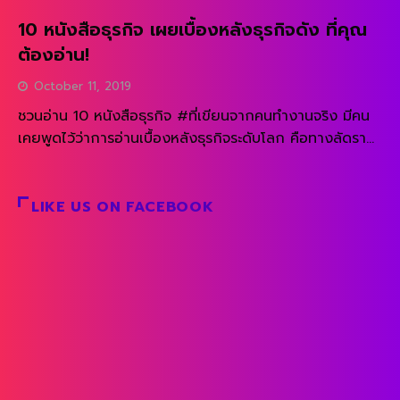
10 หนังสือธุรกิจ เผยเบื้องหลังธุรกิจดัง ที่คุณ
ต้องอ่าน!
October 11, 2019
ชวนอ่าน 10 หนังสือธุรกิจ #ที่เขียนจากคนทำงานจริง มีคน
เคยพูดไว้ว่าการอ่านเบื้องหลังธุรกิจระดับโลก คือทางลัดราคา
ถูกของนักธุรกิจรุ่นใหม่ที่อยากเดินตามประสบความสำเร็จ
READ MORE
ซึ่งถ้าเรากวาดตามองตามแผงหนังสือจะเห็นว่ามีหนังสือธุรกิจ
ให้เลือกอ่านมากมายเต็มไปหมด แต่ส่วนใหญ่แล้วมักเป็นการ
LIKE US ON FACEBOOK
เขียนจากสายตาของคนภายนอก วันนี้เราเลยขอคัดหนังสือ
ธุรกิจ 10 เล่มของ 10 บริษัทดังที่ถ่ายทอดจากคนทำงานใน
องค์กรนั้นจริง ๆ ว่าเบื้องลึกเบื้องหลังกว่าจะสร้างการเติบโต
แบบทุกวันนี้มีที่มาอย่างไร… 1. Google Work Rules ! […]