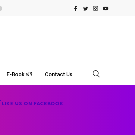
E-Book ฟรี
Contact Us
LIKE US ON FACEBOOK