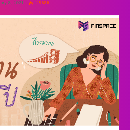
ary 8, 2021
29886