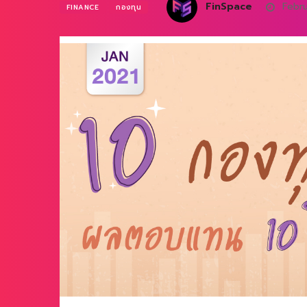
FinSpace
Febru
FINANCE
กองทุน