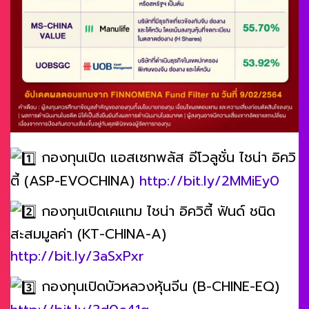
กองทุนเปิด แอสเซทพลัส อีโวลูชั่น ไชน่า อิควิ
ตี้ (ASP-EVOCHINA)
http://bit.ly/2MMiEy0
กองทุนเปิดเคแทม ไชน่า อิควิตี้ ฟันด์ ชนิด
สะสมมูลค่า (KT-CHINA-A)
http://bit.ly/3aSxPxr
กองทุนเปิดบัวหลวงหุ้นจีน (B-CHINE-EQ)