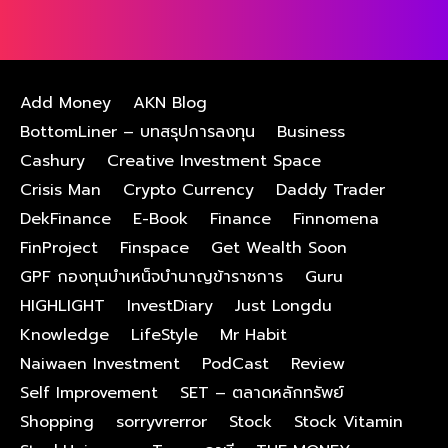
Add Money
AKN Blog
BottomLiner – บทสรุปการลงทุน
Business
Cashury
Creative Investment Space
Crisis Man
Crypto Currency
Daddy Trader
DekFinance
E-Book
Finance
Finnomena
FinProject
Finspace
Get Wealth Soon
GPF กองทุนบําเหน็จบํานาญข้าราชการ
Guru
HIGHLIGHT
InvestDiary
Just Longdu
Knowledge
LifeStyle
Mr Habit
Naiwaen Investment
PodCast
Review
Self Improvement
SET – ตลาดหลักทรัพย์
Shopping
sorryvrerror
Stock
Stock Vitamin