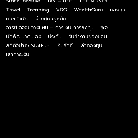
StockUniverse
Tax – ภาษี
THE MONEY
Travel
Trending
VDO
WealthGuru
กองทุน
คนหน้าเงิน
จ่ายคุ้มอยู่หมัด
จารย์โจจอมวางแผน – การเงิน การลงทุน
ชูใจ
นักพัฒนาตนเอง
ประกัน
วันทำงานของม่อน
สถิติจิปาถะ StatFun
เริ่มซักที
เล่ากองทุน
เล่าการเงิน