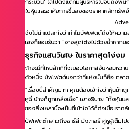
กระบวน’ ไล่ไปตั้งแต่ทีมผู้บริหารไปจนถึงพนัก
ในหุ้นและอาศัยการขึ้นลงของราคาหลักทรั
Adve
จึงไม่น่าแปลกใจว่าทำไมบัฟเฟตต์ถึงให้ความส
เองก็ยอมรับว่า “อาจสุดโต่งไปด้วยซ้ำหาก
ธุรกิจแสนวิเศษ ในราคาสุดโง่งม
ถ้าจะมีที่ไหนสักที่ที่จะมอบโอกาสอันหอมหวาน
ตัวหนึ่ง บัฟเฟตต์บอกว่าที่แห่งนั้นก็คือ ตลาด
“เรื่องนี้สำคัญมาก คุณต้องเข้าใจว่าหุ้นมัก
หูฉี่ บ้างก็ถูกเหลือเชื่อ” เขาอธิบาย “ทั้งห
ของสิ่งเหล่านี้จะเป็นที่เข้าใจได้ก็ต่อเมื่อเร
บัฟเฟตต์กล่าวถึงชาร์ลี มังเกอร์ คู่หูผู้เต็มไ