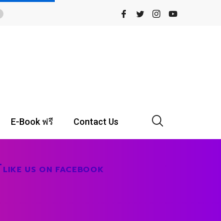
E-Book ฟรี
Contact Us
LIKE US ON FACEBOOK