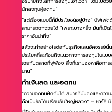
อธิบายถึงโลกการลงทุนเอาไว้ว่า “เต็มไปด้วยนั
นักลงทุนผู้อดทน”
“แต่เรื่องแบบนี้ก็มีประโยชน์อยู่บ้าง” บัฟเฟ
สามารถฉกฉวยได้ “เพราะบางครั้ง มันก็เปิดโ
ราคาอันน่าทึ่ง”
แล้วจะทำอย่างไรต่อกับธุรกิจแสนอัศจรรย์นั้
ประโยคที่สะท้อนถึงแนวทางการลงทุนในแบบข
เฉยกับตลาดที่ฟูฟ่อง สิ่งที่เรามองหาคือการล
นาน”
กำเงินสด และอดทน
“ความอดทนฝึกกันได้ สมาธิที่มั่นคงและความส
ถือเป็นข้อได้เปรียบอันใหญ่หลวง” – ชาร์ลี ม