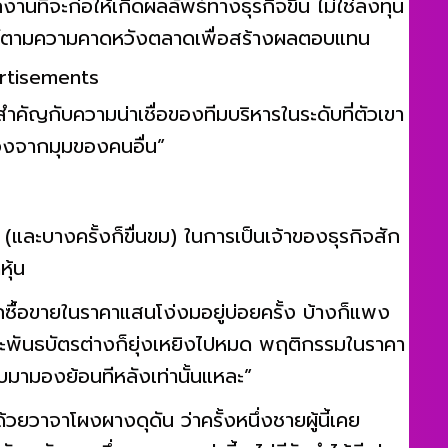
งานที่จะก่อให้เกิดผลลัพธ์ทางธุรกิจขึ้น ไม่ใช่ลงทุน
พย์ตามความคาดหวังตลาดเพื่อสร้างผลตอบแทน
rtisements
ำคัญกับความน่าเชื่อของทีมบริหารในระดับที่ตัวเขา
มองจากมุมของคนอื่น”
 (และบางครั้งก็ขื่นขม) ในการเป็นเจ้าของธุรกิจสัก
หุ้น
ถูกซื้อขายในราคาแสนโง่งมอยู่บ่อยครั้ง บ้างก็แพง
ุ้นและพันธบัตรต่างก็ยุ่งเหยิงไปหมด พฤติกรรมในราคา
ากลับมามองย้อนทีหลังเท่านั้นแหละ”
ปด้วยวาจาโผงผางดุดัน ว่าครั้งหนึ่งชายผู้นี้เคย