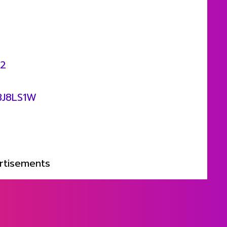
Z2
/3J8LS1W
rtisements