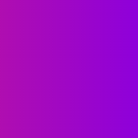
FINSPACE
FINANCE
FINSPACE
อดรหัสความรู้การเงินและภาษี
UGOLD-USD ลงทุนทองคำ
จากภาพยนต์ The Shawshank
ยาว กับผู้นำตลาดกองทุน 
edemption หนึ่งในหนังที่ดีที่สุด
ETF พร้อมโอกาสรับผลต
ตลอดกาล
รูปแบบ USD...
August 4, 2026
August 3, 2026