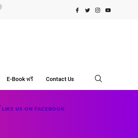
E-Book ฟรี
Contact Us
LIKE US ON FACEBOOK