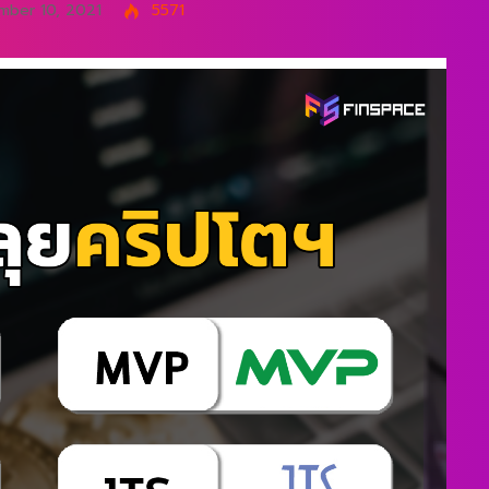
ber 10, 2021
5571