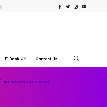
E-Book ฟรี
Contact Us
LIKE US ON FACEBOOK