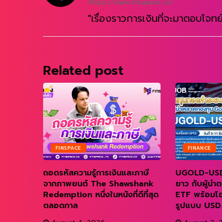
https://www.finspace.co/
"เรื่องราวการเงินที่จะมาตอบโจทย์
Related post
FINSPACE
FINANCE
 Ray
ถอดรหัสความรู้การเงินและภาษี
UGOLD-USD
ater
จากภาพยนต์ The Shawshank
ยาว กับผู้น
Redemption หนึ่งในหนังที่ดีที่สุด
ETF พร้อมโ
ตลอดกาล
รูปแบบ USD..