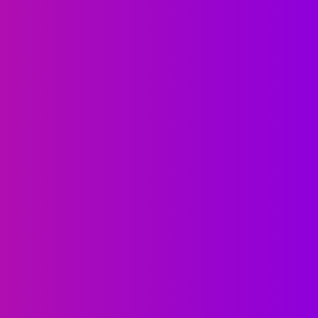
FINSPACE
FINANCE
FINSPACE
อดรหัสความรู้การเงินและภาษี
UGOLD-USD ลงทุนทองคำ
จากภาพยนต์ The Shawshank
ยาว กับผู้นำตลาดกองทุน 
edemption หนึ่งในหนังที่ดีที่สุด
ETF พร้อมโอกาสรับผลต
ตลอดกาล
รูปแบบ USD...