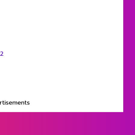
Z2
rtisements