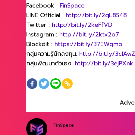
Facebook :
FinSpace
LINE Official :
http://bit.ly/2qL8S48
Twitter :
http://bit.ly/2keFfVD
Instagram :
http://bit.ly/2ktv2o7
Blockdit :
https://bit.ly/37EWqmb
กลุ่มความรู้นักลงทุน:
http://bit.ly/3clAw
กลุ่มพัฒนาตัวเอง:
http://bit.ly/3ejPXnk
Adve
FinSpace