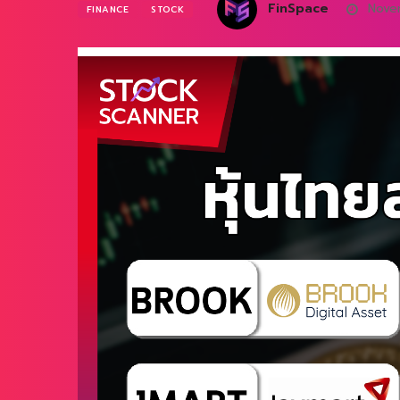
FinSpace
Novem
FINANCE
STOCK