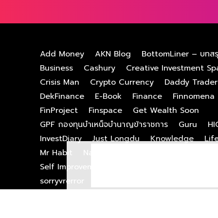
Add Money
AKN Blog
BottomLiner – บทสร
Business
Cashury
Creative Investment Sp
Crisis Man
Crypto Currency
Daddy Trader
DekFinance
E-Book
Finance
Finnomena
FinProject
Finspace
Get Wealth Soon
GPF กองทุนบําเหน็จบํานาญข้าราชการ
Guru
HI
InvestDiary
Just Longdu
Knowledge
Lif
Mr Habit
Naiwaen Investment
PodCast
Self Improvement
SET – ตลาดหลักทรัพย์
Sh
sorryvrerror
Stock
Stock Vitamin
StockU
Tax – ภาษี
THE MONEY
Travel
Trending
WealthGuru
กองทุน
คนหน้าเงิน
จ่ายคุ้มอยู่ห