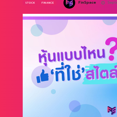
FinSpace
Septe
STOCK
FINANCE