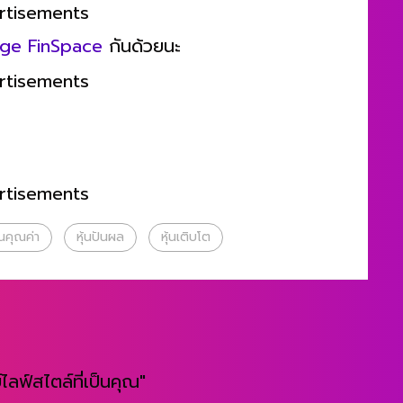
rtisements
age FinSpace
กันด้วยนะ
rtisements
rtisements
้นคุณค่า
หุ้นปันผล
หุ้นเติบโต
ไลฟ์สไตล์ที่เป็นคุณ"