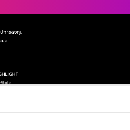
ุปการลงทุน
ace
GHLIGHT
eStyle
Review
opping
niverse
VDO
มัด