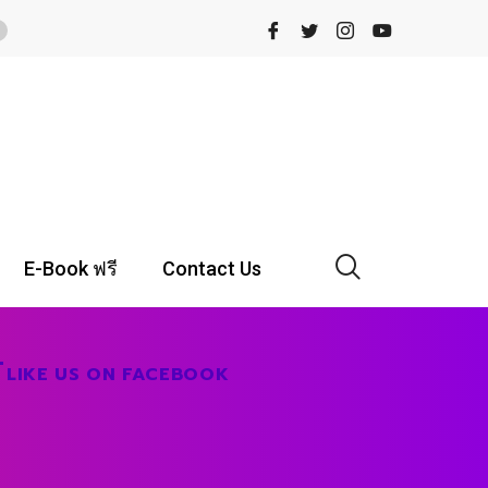
E-Book ฟรี
Contact Us
LIKE US ON FACEBOOK