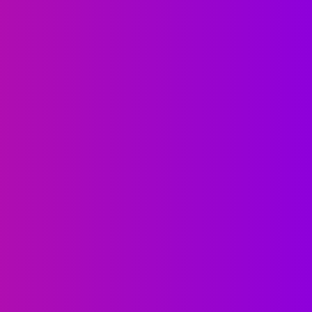
FINSPACE
FINANCE
FINSPACE
ายเซฟแต่ชอบปันผล เช็กด่วน!
ไขรหัสเทพเจ้าการลงทุน! 5
EPI19 ใช่ตัวเลือกที่คุณตามหา
ที่ Warren Buffett ถามทุก
รือเปล่า?
ก่อนหยิบหุ้นเข้าพอร์ต
March 5, 2026
October 15, 2025