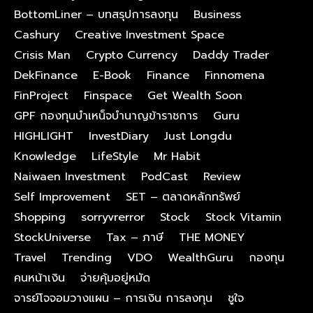
BottomLiner – บทสรุปการลงทุน
Business
Cashury
Creative Investment Space
Crisis Man
Crypto Currency
Daddy Trader
DekFinance
E-Book
Finance
Finnomena
FinProject
Finspace
Get Wealth Soon
GPF กองทุนบําเหน็จบํานาญข้าราชการ
Guru
HIGHLIGHT
InvestDiary
Just Longdu
Knowledge
LifeStyle
Mr Habit
Naiwaen Investment
PodCast
Review
Self Improvement
SET – ตลาดหลักทรัพย์
Shopping
sorryvrerror
Stock
Stock Vitamin
StockUniverse
Tax – ภาษี
THE MONEY
Travel
Trending
VDO
WealthGuru
กองทุน
คนหน้าเงิน
จ่ายคุ้มอยู่หมัด
จารย์โจจอมวางแผน – การเงิน การลงทุน
ชูใจ