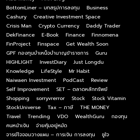
BottomLiner – บทสรุปการลงทุน
Business
Cashury
Creative Investment Space
Crisis Man
Crypto Currency
Daddy Trader
DekFinance
E-Book
Finance
Finnomena
FinProject
Finspace
Get Wealth Soon
GPF กองทุนบําเหน็จบํานาญข้าราชการ
Guru
HIGHLIGHT
InvestDiary
Just Longdu
Knowledge
LifeStyle
Mr Habit
Naiwaen Investment
PodCast
Review
Self Improvement
SET – ตลาดหลักทรัพย์
Shopping
sorryvrerror
Stock
Stock Vitamin
StockUniverse
Tax – ภาษี
THE MONEY
Travel
Trending
VDO
WealthGuru
กองทุน
คนหน้าเงิน
จ่ายคุ้มอยู่หมัด
จารย์โจจอมวางแผน – การเงิน การลงทุน
ชูใจ