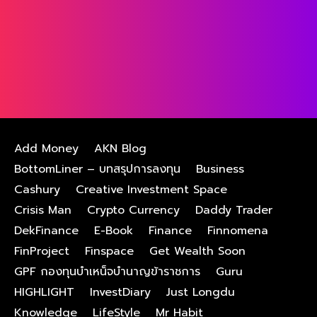
Add Money
AKN Blog
BottomLiner – บทสรุปการลงทุน
Business
Cashury
Creative Investment Space
Crisis Man
Crypto Currency
Daddy Trader
DekFinance
E-Book
Finance
Finnomena
FinProject
Finspace
Get Wealth Soon
GPF กองทุนบําเหน็จบํานาญข้าราชการ
Guru
HIGHLIGHT
InvestDiary
Just Longdu
Knowledge
LifeStyle
Mr Habit