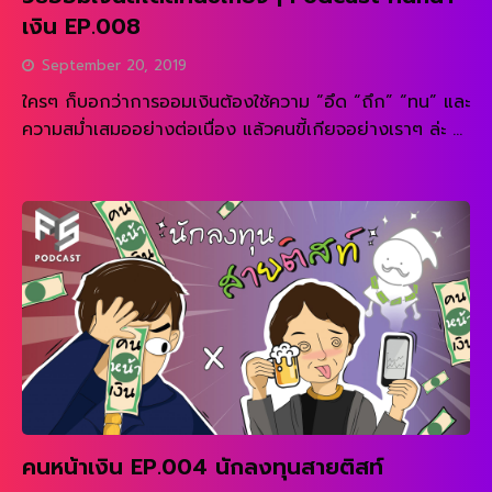
เงิน EP.008
September 20, 2019
ใครๆ ก็บอกว่าการออมเงินต้องใช้ความ “อึด “ถึก” “ทน” และ
ความสม่ำเสมออย่างต่อเนื่อง แล้วคนขี้เกียจอย่างเราๆ ล่ะ จะ
สามารถออมเงินกับเขาได้ด้วยหรอ วันนี้ “คนหน้าเงิน” เลยมี
READ MORE
เทคนิคออมเงินสไตล์คนขี้เกียจ สำหรับคนขี้เกียจออมเงินมา
ฝาก หรือใครอยากอ่านบทความมาให้อ่านกันด้วยนะ
https://www.finspace.co/5-step-to-easy-saving-
money/ ฟังผ่านช่องทางอื่น ๆ ติดตาม Podcast คนหน้า
เงิน […]
คนหน้าเงิน EP.004 นักลงทุนสายติสท์