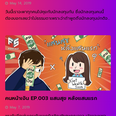
May 14, 2019
วันนี้เราจะพาทุกคนไปคุยกับนักลงทุนกัน ซึ่งนักลงทุนคนนี้
ต้องบอกเลยว่าไม่ธรรมดาเพราะว่าถ้าพูดถึงนักลงทุนปกติจะ
ต้องใส่สูท ผูกไทด์ แต่ว่าวันนี้เราจะพาไปคุยกับ นักลงทุนสา
READ MORE
ยติสท์กัน จะเป็นยังไง ไปฟังกันเลย ฟังผ่านช่องทางอื่น ๆ
คนหน้าเงิน EP.003 แสนสุข หลังแสนแรก
May 7, 2019
พบกันอีกเช่นเคยกับแขกรับเชิญพิเศษคุณวาว เจ้าของเพจ