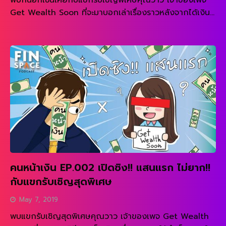
Get Wealth Soon ที่จะมาบอกเล่าเรื่องราวหลังจากได้เงิน
แสนแรกมาครอบครองได้แสนแรกแล้วแสนต่อๆมาของเธอ
READ MORE
โรยด้วยกลีบกุหลายหรือไม่เชิญรับฟังกันได้เลย
คนหน้าเงิน EP.002 เปิดซิง!! แสนแรก ไม่ยาก!!
กับแขกรับเชิญสุดพิเศษ
May 7, 2019
พบแขกรับเชิญสุดพิเศษคุณวาว เจ้าของเพจ Get Wealth