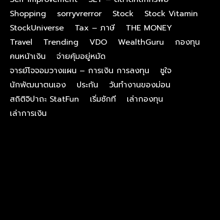
Shopping
sorryvrerror
Stock
Stock Vitamin
StockUniverse
Tax – ภาษี
THE MONEY
Travel
Trending
VDO
WealthGuru
กองทุน
คนหน้าเงิน
จ่ายคุ้มอยู่หมัด
จารย์โจจอมวางแผน – การเงิน การลงทุน
ชูใจ
นักพัฒนาตนเอง
ประกัน
วันทำงานของม่อน
สถิติจิปาถะ StatFun
เริ่มซักที
เล่ากองทุน
เล่าการเงิน