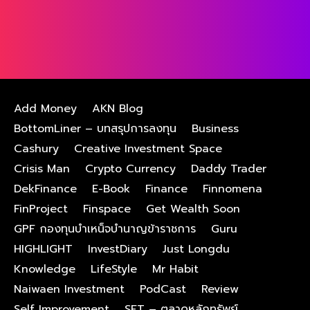
Add Money
AKN Blog
BottomLiner – บทสรุปการลงทุน
Business
Cashury
Creative Investment Space
Crisis Man
Crypto Currency
Daddy Trader
DekFinance
E-Book
Finance
Finnomena
FinProject
Finspace
Get Wealth Soon
GPF กองทุนบําเหน็จบํานาญข้าราชการ
Guru
HIGHLIGHT
InvestDiary
Just Longdu
Knowledge
LifeStyle
Mr Habit
Naiwaen Investment
PodCast
Review
Self Improvement
SET – ตลาดหลักทรัพย์