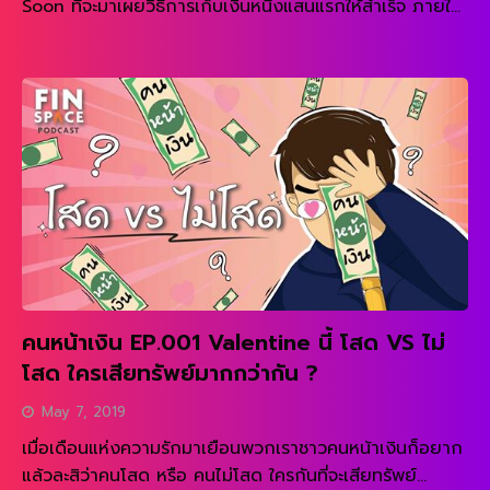
Soon ที่จะมาเผยวิธีการเก็บเงินหนึ่งแสนแรกให้สำเร็จ ภายใน
ไม่ถึง 1 ปี!!!ลองมาฟังเทคนิคและแนวคิดของเธอคนนี้กันได้
READ MORE
เลย
คนหน้าเงิน EP.001 Valentine นี้ โสด VS ไม่
โสด ใครเสียทรัพย์มากกว่ากัน ?
May 7, 2019
เมื่อเดือนแห่งความรักมาเยือนพวกเราชาวคนหน้าเงินก็อยาก
แล้วละสิว่าคนโสด หรือ คนไม่โสด ใครกันที่จะเสียทรัพย์