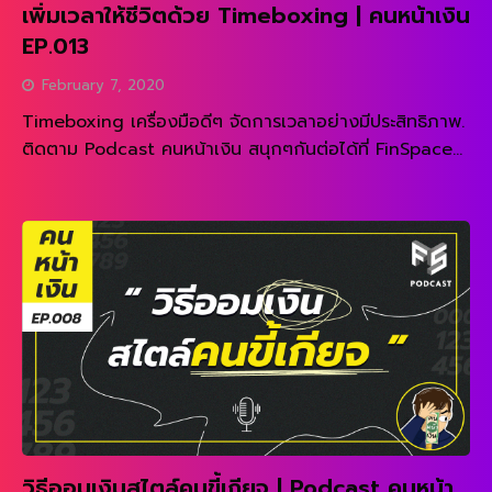
เพิ่มเวลาให้ชีวิตด้วย Timeboxing | คนหน้าเงิน
EP.013
February 7, 2020
Timeboxing เครื่องมือดีๆ จัดการเวลาอย่างมีประสิทธิภาพ.
ติดตาม Podcast คนหน้าเงิน สนุกๆกันต่อได้ที่ FinSpace
– Podcast อ่านวิธีการทำ Timeboxing ทีละ Step คลิก
READ MORE
เลย
วิธีออมเงินสไตล์คนขี้เกียจ | Podcast คนหน้า