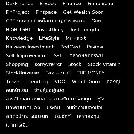
DekFinance
E-Book
Finance
Finnomena
FinProject
Finspace
Get Wealth Soon
GPF กองทุนบําเหน็จบํานาญข้าราชการ
Guru
HIGHLIGHT
InvestDiary
Just Longdu
Knowledge
LifeStyle
Mr Habit
Naiwaen Investment
PodCast
Review
Self Improvement
SET – ตลาดหลักทรัพย์
Shopping
sorryvrerror
Stock
Stock Vitamin
StockUniverse
Tax – ภาษี
THE MONEY
Travel
Trending
VDO
WealthGuru
กองทุน
คนหน้าเงิน
จ่ายคุ้มอยู่หมัด
จารย์โจจอมวางแผน – การเงิน การลงทุน
ชูใจ
นักพัฒนาตนเอง
ประกัน
วันทำงานของม่อน
สถิติจิปาถะ StatFun
เริ่มซักที
เล่ากองทุน
เล่าการเงิน