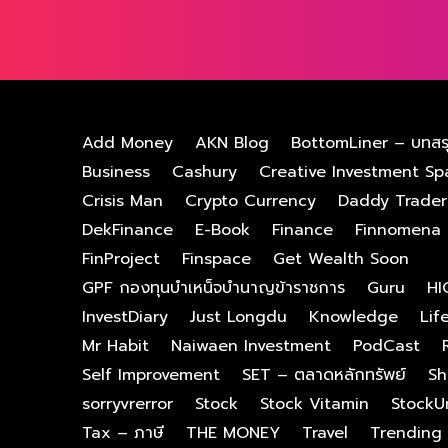
Add Money
AKN Blog
BottomLiner – บทสร
Business
Cashury
Creative Investment Sp
Crisis Man
Crypto Currency
Daddy Trader
DekFinance
E-Book
Finance
Finnomena
FinProject
Finspace
Get Wealth Soon
GPF กองทุนบําเหน็จบํานาญข้าราชการ
Guru
HI
InvestDiary
Just Longdu
Knowledge
Lif
Mr Habit
Naiwaen Investment
PodCast
Self Improvement
SET – ตลาดหลักทรัพย์
Sh
sorryvrerror
Stock
Stock Vitamin
StockU
Tax – ภาษี
THE MONEY
Travel
Trending