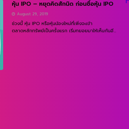
หุ้น IPO – หยุดคิดสักนิด ก่อนซื้อหุ้น IPO
August 29, 2019
ช่วงนี้ หุ้น IPO หรือหุ้นน้องใหม่ที่เพิ่งจะเข้า
ตลาดหลักทรัพย์เป็นครั้งแรก เริ่มทยอยมาให้เห็นกันอีก
ครั้ง บางบริษัทก็สร้างผลตอบแทนได้ดี ราคาวิ่งสูงลิ่ว
READ MORE
แต่ก็มีอีกหลายบริษัทที่ราคาลงหลุดต่ำกว่าจอง เพราะ
ฉะนั้น ผมอยากฝากข้อคิดให้สำหรับคนที่สนใจเข้าไป
ลงทุนหุ้น IPO กันครับว่า ควรพิจารณาอะไรกันบ้าง
1.เจตนาของการ IPO คืออะไร ทำไมเขาถึงอยากเอา
บริษัทเข้าตลาด เขาจะเอาเงินไปทำอะไร ให้คิดเหมือน
เพื่อนสมัยประถมที่พอจะจำหน้ากันได้ลาง ๆ […]