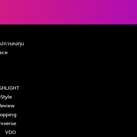
ุปการลงทุน
ace
GHLIGHT
eStyle
Review
opping
niverse
VDO