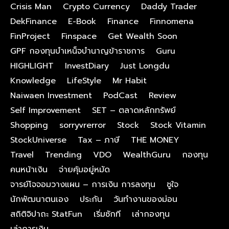
Crisis Man
Crypto Currency
Daddy Trader
DekFinance
E-Book
Finance
Finnomena
FinProject
Finspace
Get Wealth Soon
GPF กองทุนบําเหน็จบํานาญข้าราชการ
Guru
HIGHLIGHT
InvestDiary
Just Longdu
Knowledge
LifeStyle
Mr Habit
Naiwaen Investment
PodCast
Review
Self Improvement
SET – ตลาดหลักทรัพย์
Shopping
sorryvrerror
Stock
Stock Vitamin
StockUniverse
Tax – ภาษี
THE MONEY
Travel
Trending
VDO
WealthGuru
กองทุน
คนหน้าเงิน
จ่ายคุ้มอยู่หมัด
จารย์โจจอมวางแผน – การเงิน การลงทุน
ชูใจ
นักพัฒนาตนเอง
ประกัน
วันทำงานของม่อน
สถิติจิปาถะ StatFun
เริ่มซักที
เล่ากองทุน