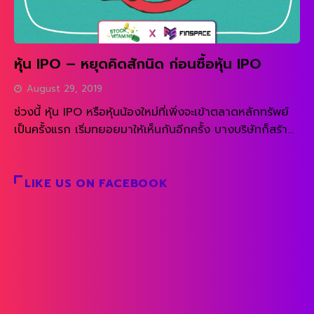
หุ้น IPO – หยุดคิดสักนิด ก่อนซื้อหุ้น IPO
August 29, 2019
ช่วงนี้ หุ้น IPO หรือหุ้นน้องใหม่ที่เพิ่งจะเข้าตลาดหลักทรัพย์
เป็นครั้งแรก เริ่มทยอยมาให้เห็นกันอีกครั้ง บางบริษัทก็สร้าง
ผลตอบแทนได้ดี ราคาวิ่งสูงลิ่ว แต่ก็มีอีกหลายบริษัทที่ราคา
READ MORE
ลงหลุดต่ำกว่าจอง เพราะฉะนั้น ผมอยากฝากข้อคิดให้สำหรับ
คนที่สนใจเข้าไปลงทุนหุ้น IPO กันครับว่า ควรพิจารณาอะไร
LIKE US ON FACEBOOK
กันบ้าง 1.เจตนาของการ IPO คืออะไร ทำไมเขาถึงอยากเอา
บริษัทเข้าตลาด เขาจะเอาเงินไปทำอะไร ให้คิดเหมือนเพื่อน
สมัยประถมที่พอจะจำหน้ากันได้ลาง ๆ […]