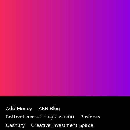
Add Money
AKN Blog
BottomLiner – บทสรุปการลงทุน
Business
Cashury
Creative Investment Space