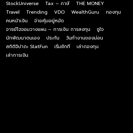
StockUniverse
Tax – ภาษี
THE MONEY
Travel
Trending
VDO
WealthGuru
กองทุน
คนหน้าเงิน
จ่ายคุ้มอยู่หมัด
จารย์โจจอมวางแผน – การเงิน การลงทุน
ชูใจ
นักพัฒนาตนเอง
ประกัน
วันทำงานของม่อน
สถิติจิปาถะ StatFun
เริ่มซักที
เล่ากองทุน
เล่าการเงิน