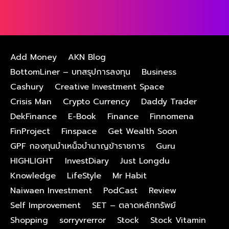
Add Money
AKN Blog
BottomLiner – บทสรุปการลงทุน
Business
Cashury
Creative Investment Space
Crisis Man
Crypto Currency
Daddy Trader
DekFinance
E-Book
Finance
Finnomena
FinProject
Finspace
Get Wealth Soon
GPF กองทุนบําเหน็จบํานาญข้าราชการ
Guru
HIGHLIGHT
InvestDiary
Just Longdu
Knowledge
LifeStyle
Mr Habit
Naiwaen Investment
PodCast
Review
Self Improvement
SET – ตลาดหลักทรัพย์
Shopping
sorryvrerror
Stock
Stock Vitamin