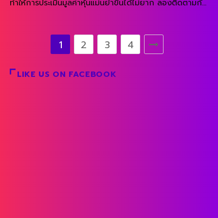
ทำให้การประเมินมูลค่าหุ้นแม่นยำขึ้นได้ไม่ยาก ลองติดตามกัน
ต่อไปว่า เราจะประเมินมูลค่าหุ้นแต่ละประเภทอย่างไร ติดตาม
READ MORE
กันให้ได้นะครับ ถอดรหัสประเมินมูลค่าหุ้น … “หุ้น 6 ประเภท”
1. หุ้นโตแข็งแกร่ง แต่โตช้า Slow Grower Stock สำหรับหุ้น
1
2
3
4
ประเภทแข็งแกร่ง แต่โตช้า ส่วนใหญ่แล้ว จะอยู่ในหุ้นขนาด
ใหญ่ […]
LIKE US ON FACEBOOK