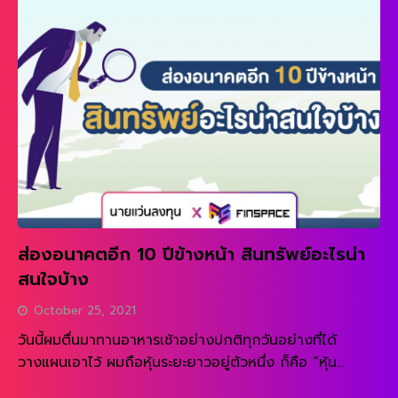
ในสิบปี … หุ้นแบบนี้ถือโดยไม่ต้องคำนึงถึงระยะเวลาราคาหุ้น
[…]
ส่องอนาคตอีก 10 ปีข้างหน้า สินทรัพย์อะไรน่า
สนใจบ้าง
October 25, 2021
วันนี้ผมตื่นมาทานอาหารเช้าอย่างปกติทุกวันอย่างที่ได้
วางแผนเอาไว้ ผมถือหุ้นระยะยาวอยู่ตัวหนึ่ง ก็คือ “หุ้น
รถไฟฟ้าขนส่งมวลชน” ซึ่งคิดว่าจะส่งต่อให้ลูกสาวในอนาคต
READ MORE