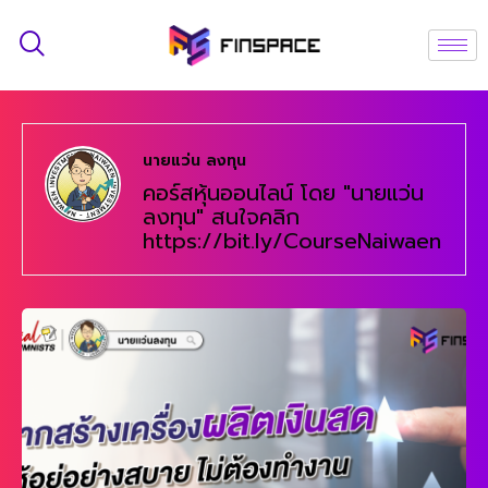
นายแว่น ลงทุน
คอร์สหุ้นออนไลน์ โดย "นายแว่น
ลงทุน" สนใจคลิก
https://bit.ly/CourseNaiwaen