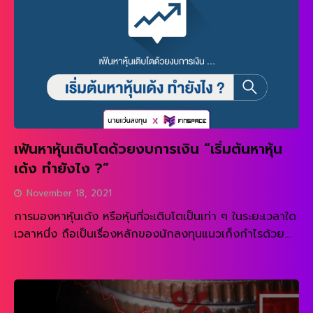
ความหมายข้างบนบอกเราเป็นนัย […]
เฟ้นหาหุ้นเติบโตด้วยงบการเงิน “เริ่มต้นหาหุ้น
เด้ง ทำยังไง ?”
November 18, 2021
การมองหาหุ้นเด้ง หรือหุ้นที่จะเติบโตเป็นเท่า ๆ ในระยะเวลาใด
เวลาหนึ่ง ถือเป็นเรื่องหลักของนักลงทุนแนวเก็งกำไรด้วย
ปัจจัยพื้นฐาน (Speculation Investor) เฝ้าเพียรหามาโดย
READ MORE
ตลอด สำหรับการเก็งกำไรด้วยปัจจัยพื้นฐาน หมายถึง การ
มองหาหุ้นที่พื้นฐานดี และจะมีการเติบโตในระยะเวลาใดเวลา
หนึ่งอย่างรวดเร็ว แต่ราคาหุ้นยังไม่สะท้อนการเติบโตนั้น หาก