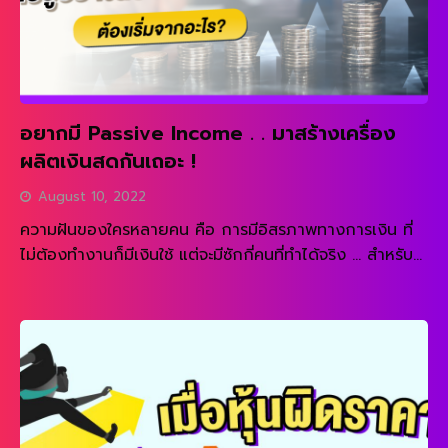
อยากมี Passive Income . . มาสร้างเครื่อง
ผลิตเงินสดกันเถอะ !
August 10, 2022
ความฝันของใครหลายคน คือ การมีอิสรภาพทางการเงิน ที่
ไม่ต้องทำงานก็มีเงินใช้ แต่จะมีซักกี่คนที่ทำได้จริง … สำหรับ
ตัวผมเอง เริ่มต้นลงทุนในช่วงปี 2010 ด้วยเงินหลักหมื่น
READ MORE
เติบโตกลายเป็นหลักแสน หลักล้าน และทะลุ 30 ล้านได้ในปี
2020 จนลาออกจากงานมาเป็นนักลงทุนเต็มเวลา หรือ full
time […]