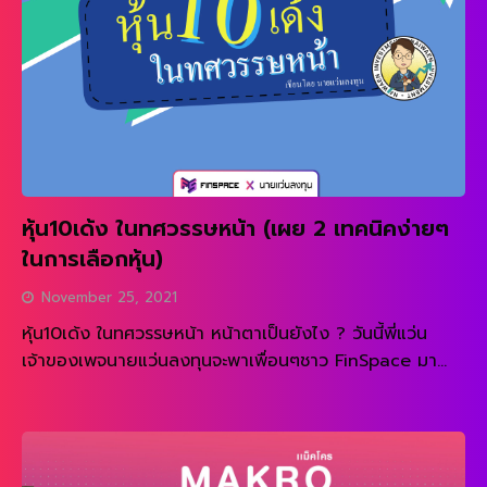
[…]
หุ้น10เด้ง ในทศวรรษหน้า (เผย 2 เทคนิคง่ายๆ
ในการเลือกหุ้น)
November 25, 2021
หุ้น10เด้ง ในทศวรรษหน้า หน้าตาเป็นยังไง ? วันนี้พี่แว่น
เจ้าของเพจนายแว่นลงทุนจะพาเพื่อนๆชาว FinSpace มา
เจาะลึกวิธีการเลือกหุ้นที่จะพาเราไปสู่หุ้น 10 เด้งกัน !!! จะเป็น
READ MORE
ยังไงไปดูกันเลย สิ่งที่จะทำให้เราประสบความสำเร็จในการ
ลงทุนหาหุ้นคือ ‘การเลือกหุ้น’ เลือกให้ ‘ถูกกลุ่มอุตสาหกรรม’
เลือกลงทุนใน ‘อุตสาหกรรมที่เติบโต’ หุ้นไหนมีโอกาสเป็น หุ้น