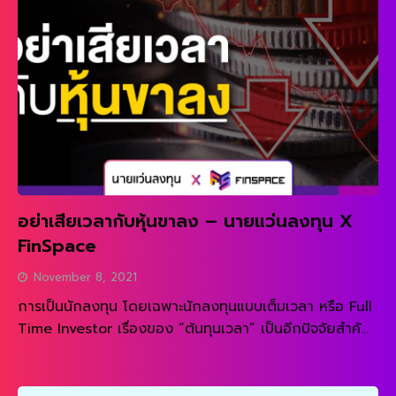
เราหาพบเจอ ก็จะสามารถซื้อในตอนที่ราคาหุ้นยังไม่ตอบรับ
และนำไปขายตอนราคาตอบรับไปแล้ว เป็นต้น แล้วเราจะเริ่ม
ต้นหาหุ้นเด้ง ต้องทำยังไง ? […]
อย่าเสียเวลากับหุ้นขาลง – นายแว่นลงทุน X
FinSpace
November 8, 2021
การเป็นนักลงทุน โดยเฉพาะนักลงทุนแบบเต็มเวลา หรือ Full
Time Investor เรื่องของ “ต้นทุนเวลา” เป็นอีกปัจจัยสำคัญ
ที่เราต้องนำมาคิดคำนึงถึงประกอบการตัดสินใจด้วย หลักๆ
READ MORE
ของการจัดพอร์ตลงทุน โดยส่วนตัวผมแล้ว จะแบ่งหุ้นออก
เป็น 3 หมวดหมู่ ได้แก่ 1) หุ้นถือลงทุนระยะยาวแบบโตสิบเท่า