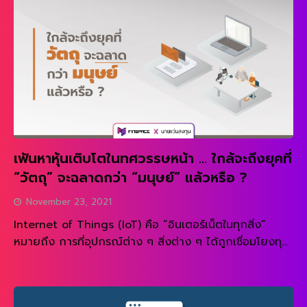
ความสนุกสนานให้กับภรรยาผมมาก . กุญแจสำคัญทำให้
MAKRO […]
เฟ้นหาหุ้นเติบโตในทศวรรษหน้า … ใกล้จะถึงยุคที่
“วัตถุ” จะฉลาดกว่า “มนุษย์” แล้วหรือ ?
November 23, 2021
Internet of Things (IoT) คือ “อินเตอร์เน็ตในทุกสิ่ง”
หมายถึง การที่อุปกรณ์ต่าง ๆ สิ่งต่าง ๆ ได้ถูกเชื่อมโยงทุก
สิ่งทุกอย่างสู่โลกอินเตอร์เน็ต ทำให้มนุษย์สามารถสั่งการ
READ MORE
ควบคุมการใช้งานอุปกรณ์ต่าง ๆ ผ่านทางเครือข่าย
อินเตอร์เน็ต เช่น การเปิด-ปิด อุปกรณ์เครื่องใช้ไฟฟ้า เป็นต้น