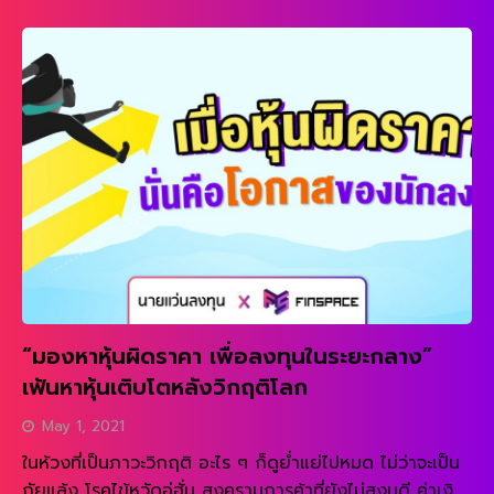
คล้ายๆ เป็นมรดกตกทอดทว่า ผมเองก็ฉุกคิดขึ้นมาว่า แล้ว
ถ้าลูกสาวของผมถามว่า “ป๊า มีอะไรนอกจากหุ้นรถไฟฟ้า
บ้าง” … อืม … คิดได้แบบนี้ผมเลยพยายามนึกว่า อนาคตอีก
10 ปีข้างหน้า สินทรัพย์อะไรน่าสนใจบ้าง อย่างไรก็ตาม […]
“มองหาหุ้นผิดราคา เพื่อลงทุนในระยะกลาง”
เฟ้นหาหุ้นเติบโตหลังวิกฤติโลก
May 1, 2021
ในห้วงที่เป็นภาวะวิกฤติ อะไร ๆ ก็ดูย่ำแย่ไปหมด ไม่ว่าจะเป็น
ภัยแล้ง โรคไข้หวัดอู่ฮั่น สงครามการค้าที่ยังไม่สงบดี ค่าเงิน