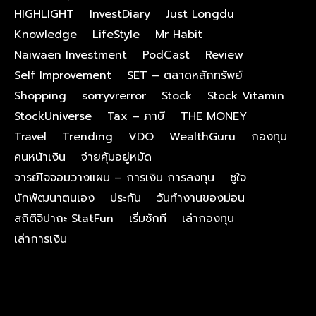
HIGHLIGHT
InvestDiary
Just Longdu
Knowledge
LifeStyle
Mr Habit
Naiwaen Investment
PodCast
Review
Self Improvement
SET – ตลาดหลักทรัพย์
Shopping
sorryvrerror
Stock
Stock Vitamin
StockUniverse
Tax – ภาษี
THE MONEY
Travel
Trending
VDO
WealthGuru
กองทุน
คนหน้าเงิน
จ่ายคุ้มอยู่หมัด
จารย์โจจอมวางแผน – การเงิน การลงทุน
ชูใจ
นักพัฒนาตนเอง
ประกัน
วันทำงานของม่อน
สถิติจิปาถะ StatFun
เริ่มซักที
เล่ากองทุน
เล่าการเงิน