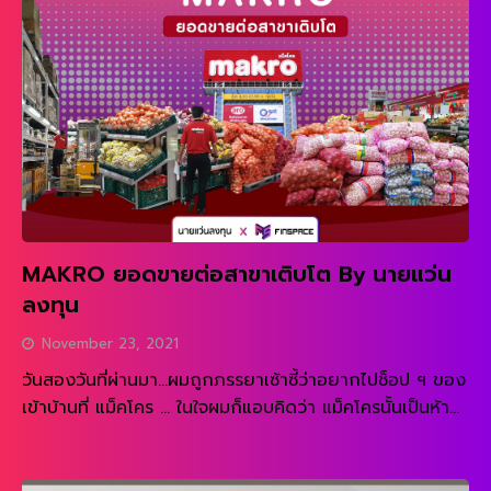
[…]
MAKRO ยอดขายต่อสาขาเติบโต By นายแว่น
ลงทุน
November 23, 2021
วันสองวันที่ผ่านมา…ผมถูกภรรยาเซ้าซี้ว่าอยากไปช็อป ฯ ของ
เข้าบ้านที่ แม็คโคร … ในใจผมก็แอบคิดว่า แม็คโครนั้นเป็นห้าง
ขนาดใหญ่ น่าจะเหมาะกับเจ้าของร้านโชห่วย หรือเจ้าของร้าน
READ MORE
อาหารเล็ก ๆ มากกว่า แม่บ้าน แต่พอผมได้ขับรถไปที่แม็คโคร
ซึ่งเป็นสาขาขนาดเล็ก ก็พบว่า … การช้อปปฯ ที่แม็คโครสร้าง