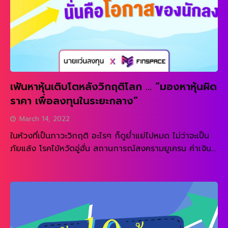
เฟ้นหาหุ้นเติบโตหลังวิกฤติโลก … “มองหาหุ้นผิด
ราคา เพื่อลงทุนในระยะกลาง”
March 14, 2022
ในห้วงที่เป็นภาวะวิกฤติ อะไรๆ ก็ดูย่ำแย่ไปหมด ไม่ว่าจะเป็น
ภัยแล้ง โรคไข้หวัดอู่ฮั่น สถานการณ์สงครามยูเครน ค่าเงิน
บาทแข็งค่ากระทบการส่งออก ตลาดหุ้นตกต่ำ ทำให้ดูไม่น่า
READ MORE
ลงทุนเป็นอย่างมาก แต่ในภาวะวิกฤติแบบนี้สิ่งที่กำเนิดเกิด
ขึ้นมาก็คือ “หุ้นที่ผิดราคา” ซึ่งการเกิดขึ้นของหุ้นผิดราคานั้น
ไม่ได้เกิดขึ้นบ่อยๆ อาจเกิดเฉพาะช่วงวิกฤติแบบนี้ สำหรับคน
ที่มองภาพออก นี่คือโอกาสในการลงทุนครั้งใหญ่ … แต่หุ้นที่
ผิดราคาจะมีลักษณะแบบใดบ้าง ไปติดตามกันครับ.. อย่างแรก