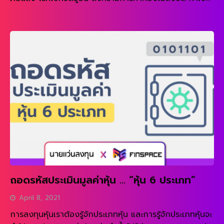
บาทแข็งค่ากระทบการส่งออก ตลาดหุ้นตกต่ำ ทำให้ดูไม่น่า
READ MORE
ลงทุนเป็นอย่างมาก แต่ในภาวะวิกฤติแบบนี้สิ่งที่กำเนิดเกิด
ขึ้นมาก็คือ “หุ้นที่ผิดราคา” ซึ่งการเกิดขึ้นของหุ้นผิดราคานั้น
ไม่ได้เกิดขึ้นบ่อย ๆ อาจเกิดเฉพาะช่วงวิกฤติแบบนี้ สำหรับคน
ที่มองภาพออก นี่คือโอกาสในการลงทุนครั้งใหญ่ … แต่หุ้นที่
ผิดราคาจะมีลักษณะแบบใดบ้าง […]
ถอดรหัสประเมินมูลค่าหุ้น … “หุ้น 6 ประเภท”
April 8, 2021
การลงทุนหุ้นเราต้องรู้จักประเภทหุ้น และการรู้จักประเภทหุ้นจะ