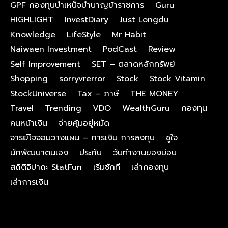
GPF กองทุนบําเหน็จบํานาญข้าราชการ
Guru
HIGHLIGHT
InvestDiary
Just Longdu
Knowledge
LifeStyle
Mr Habit
Naiwaen Investment
PodCast
Review
Self Improvement
SET – ตลาดหลักทรัพย์
Shopping
sorryvrerror
Stock
Stock Vitamin
StockUniverse
Tax – ภาษี
THE MONEY
Travel
Trending
VDO
WealthGuru
กองทุน
คนหน้าเงิน
จ่ายคุ้มอยู่หมัด
จารย์โจจอมวางแผน – การเงิน การลงทุน
ชูใจ
นักพัฒนาตนเอง
ประกัน
วันทำงานของม่อน
สถิติจิปาถะ StatFun
เริ่มซักที
เล่ากองทุน
เล่าการเงิน